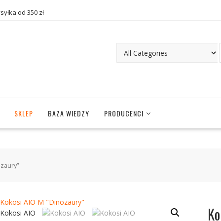
yłka od 350 zł
SKLEP
BAZA WIEDZY
PRODUCENCI
ozaury”
Ko