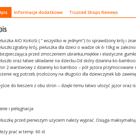
Opis
Informacje dodatkowe
Trusted Shops Reviews
pis
eluszka AIO KoKoSi ( ” wszystko w jednym”) to sprawdzony krój i z
eluszki:zgrabny krój, pieluszka dla dzieci o wadze ok 6-10kg w zale
bezpieczająca przed zmoczeniem ubranka,miękkie i elastyczne gumki
eluszki oraz łatwe układanie na dziecku.Od skóry dzianina ko-bambo
zor 2 warstwowy z dzianiny ko-bamboo – pół jęzora przymocowane do
ożenie wg potrzeb (rozłożony na długości dla dziewczynek lub zawini
jście do kieszeni z obu stron – dzięki temu łatwo ułożyć jęzor oraz 
anie i pielęgnacja:
eluszkę przed pierwszym użyciem należy wyprać. Osiąga maksymalną 
leży prać w temp. 60 st