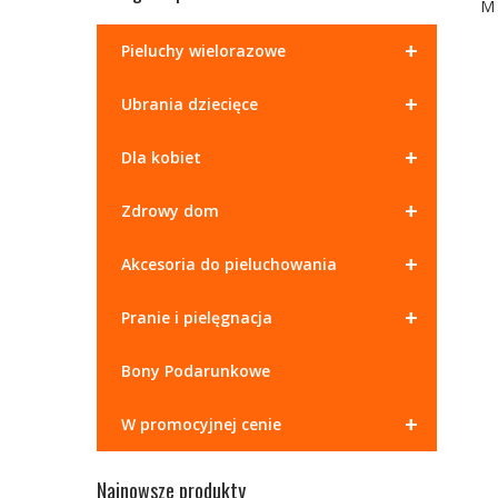
+
Pieluchy wielorazowe
+
Ubrania dziecięce
+
Dla kobiet
+
Zdrowy dom
+
Akcesoria do pieluchowania
+
Pranie i pielęgnacja
Bony Podarunkowe
+
W promocyjnej cenie
Najnowsze produkty