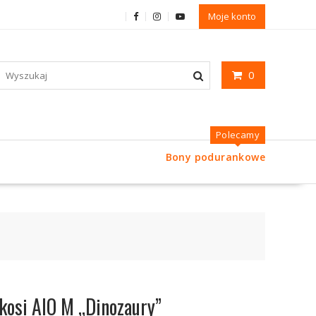
Moje konto
0
Polecamy
Bony podurankowe
kosi AIO M „Dinozaury”