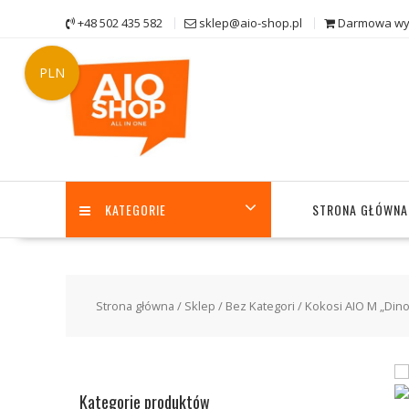
Skip
+48 502 435 582
sklep@aio-shop.pl
Darmowa wys
to
content
PLN
KATEGORIE
STRONA GŁÓWNA
Strona główna
/
Sklep
/
Bez Kategori
/ Kokosi AIO M „Din
Kategorie produktów