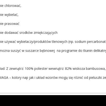
nie chlorować,
nie wybielać,
nie prasować
nie dodawać srodków zmiękczających
nie używać wybielaczy/produktów tlenowych (np. sodium percarbonat
można suszyć w suszarce bębnowej na programie do tkanin delikatn
ład: Z zewnątrz: 100% poliester wewnątrz: 82% wiskoza bambusowa, 
AGA – kolory nap jak i układ wzorów mogą się różnić od pieluszki ze