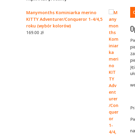
Manymonths Kominiarka merino
KITTY Adventurer/Conqueror 1-4/4,5
roku (wybór kolorów)
O
169.00
zł
Pi
pi
za
pi
ję
uł
we
Pr
Pi
na