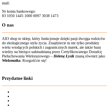
mail:
sklep@aio-shop.pl
Nr konta bankowego:
83 1050 1445 1000 0097 3038 1473
O nas
AIO shop to sklep, który funkcjonuje dzięki pasji dwojga rodziców
do ekologicznego stylu życia. Znajdziecie tu nie tylko produkty
wielu wiodących polskich i zagranicznych marek, ale także bazę
wiedzy na bieżąco uaktualnianą przez Certyfikowanego Doradcę
Pieluchowania Wielorazowego –
Helenę Łysik
znaną również jako
Wielomatka
. Rozgośćcie się!
Zobacz film o nas
Przydatne linki
Karta dużej rodziny
Regulamin sklepu
Regulamin Bonów Podarunkowych
Regulamin zwrotów