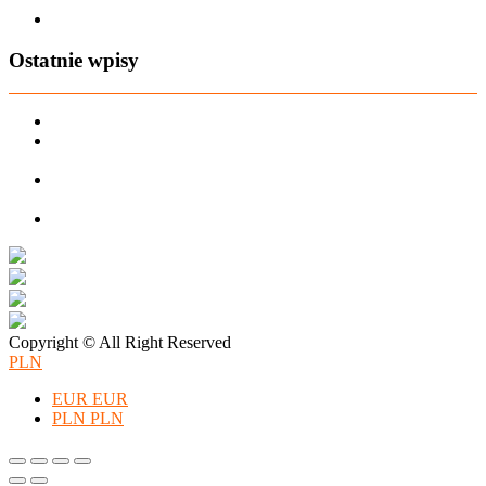
Zapisz się na AIO-shop Newsletter
Ostatnie wpisy
PREORDER Manymonths – czerwiec 2026
Manymonths Praktyczny przewodnik po ciepłej odzieży: Jak
ManyMonths zmienia zimową garderobę
Patulove Merino Set: Ciepło i styl przez cały rok: Odkryj moc
zestawów merino Patulove dla Twojego dziecka!
Pieluchy wielorazowe: jak zacząć tanio i oszczędzać na lata?
Copyright © All Right Reserved
PLN
EUR
EUR
PLN
PLN