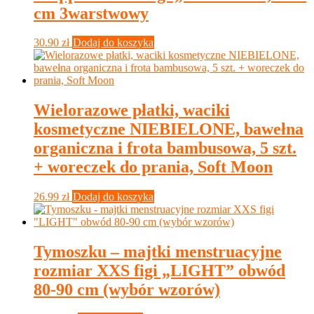
cm 3warstwowy
30.90
zł
Dodaj do koszyka
Wielorazowe płatki, waciki
kosmetyczne NIEBIELONE, bawełna
organiczna i frota bambusowa, 5 szt.
+ woreczek do prania, Soft Moon
26.99
zł
Dodaj do koszyka
Tymoszku – majtki menstruacyjne
rozmiar XXS figi „LIGHT” obwód
80-90 cm (wybór wzorów)