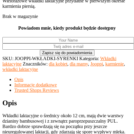
Wielorazowe wkładki laktacyjne przydatne w pierwszym okresie
karmienia piersią.
Brak w magazynie
Powiadom mnie, kiedy produkt będzie dostępny
SKU:
JOOPPI-WKŁADKI-SYRENKI
Kategoria:
Wkładki
laktacyjne
Znaczników:
dla kobiet
,
dla mamy
,
Jooppi
,
karmienie
,
wkładki laktacyjne
Opis
Informacje dodatkowe
Trusted Shops Reviews
Opis
Wkładki laktacyjne o średnicy około 12 cm, mają dwie warstwy
dzianiny bambusowej i z zewnątrz paroprzepuszczalny PUL.
Bardzo dobrze sprawdzają się na początku przy jeszcze
nieuregulowanej laktacji, gdy zdarzają się spore wypływy mleka.