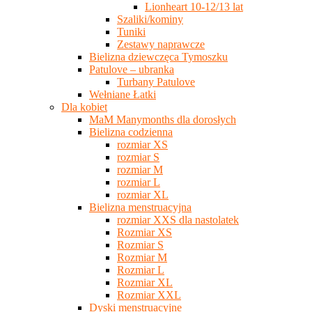
Lionheart 10-12/13 lat
Szaliki/kominy
Tuniki
Zestawy naprawcze
Bielizna dziewczęca Tymoszku
Patulove – ubranka
Turbany Patulove
Wełniane Łatki
Dla kobiet
MaM Manymonths dla dorosłych
Bielizna codzienna
rozmiar XS
rozmiar S
rozmiar M
rozmiar L
rozmiar XL
Bielizna menstruacyjna
rozmiar XXS dla nastolatek
Rozmiar XS
Rozmiar S
Rozmiar M
Rozmiar L
Rozmiar XL
Rozmiar XXL
Dyski menstruacyjne