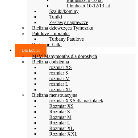
Enthusiast 8-10 lat
Lionheart 10-12/13 lat
Szaliki/kominy
Tuniki
Zestawy naprawcze
Bielizna dziewczęca Tymoszku
Patulove – ubranka
Turbany Patulove
Wełniane Łatki
Dla kobiet
MaM Manymonths dla dorosłych
Bielizna codzienna
rozmiar XS
rozmiar S
rozmiar M
rozmiar L
rozmiar XL
Bielizna menstruacyjna
rozmiar XXS dla nastolatek
Rozmiar XS
Rozmiar S
Rozmiar M
Rozmiar L
Rozmiar XL
Rozmiar XXL