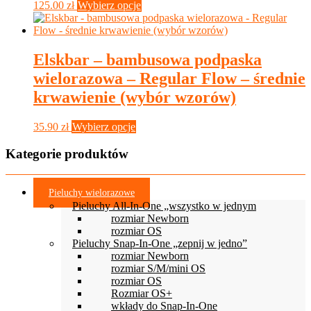
Ten
125.00
zł
Wybierz opcje
produkt
ma
wiele
wariantów.
Elskbar – bambusowa podpaska
Opcje
wielorazowa – Regular Flow – średnie
można
wybrać
krwawienie (wybór wzorów)
na
stronie
Ten
35.90
zł
Wybierz opcje
produktu
produkt
ma
Kategorie produktów
wiele
wariantów.
Opcje
Pieluchy wielorazowe
można
Pieluchy All-In-One „wszystko w jednym
wybrać
rozmiar Newborn
na
rozmiar OS
stronie
Pieluchy Snap-In-One „zepnij w jedno”
produktu
rozmiar Newborn
rozmiar S/M/mini OS
rozmiar OS
Rozmiar OS+
wkłady do Snap-In-One