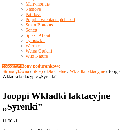
Manymonths
Nishove
Patulove
Puppi – wełniane pieluszki
Smart Bottoms
Sonett
Splash About
Tymoszku
Warmie
Wełną Otuleni
Wild Nature
polecamy
Bony podurankowe
Strona główna
/
Sklep
/
Dla Ciebie
/
Wkładki laktacyjne
/ Jooppi
Wkładki laktacyjne „Syrenki”
Jooppi Wkładki laktacyjne
„Syrenki”
11.90
zł