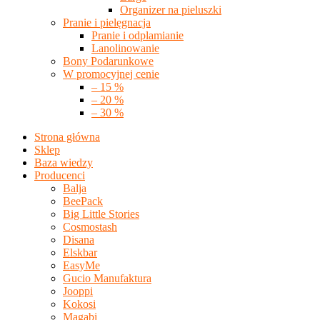
Organizer na pieluszki
Pranie i pielęgnacja
Pranie i odplamianie
Lanolinowanie
Bony Podarunkowe
W promocyjnej cenie
– 15 %
– 20 %
– 30 %
Strona główna
Sklep
Baza wiedzy
Producenci
Balja
BeePack
Big Little Stories
Cosmostash
Disana
Elskbar
EasyMe
Gucio Manufaktura
Jooppi
Kokosi
Magabi