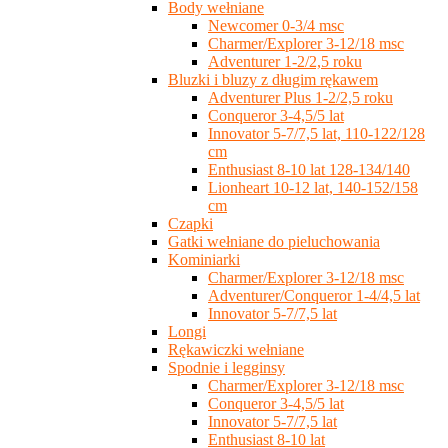
Body wełniane
Newcomer 0-3/4 msc
Charmer/Explorer 3-12/18 msc
Adventurer 1-2/2,5 roku
Bluzki i bluzy z długim rękawem
Adventurer Plus 1-2/2,5 roku
Conqueror 3-4,5/5 lat
Innovator 5-7/7,5 lat, 110-122/128
cm
Enthusiast 8-10 lat 128-134/140
Lionheart 10-12 lat, 140-152/158
cm
Czapki
Gatki wełniane do pieluchowania
Kominiarki
Charmer/Explorer 3-12/18 msc
Adventurer/Conqueror 1-4/4,5 lat
Innovator 5-7/7,5 lat
Longi
Rękawiczki wełniane
Spodnie i legginsy
Charmer/Explorer 3-12/18 msc
Conqueror 3-4,5/5 lat
Innovator 5-7/7,5 lat
Enthusiast 8-10 lat