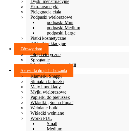
Dyski menstruacyjne
Eko-kosmetyki
Pielęgnacja ciała
Podpaski wielorazowe
podpaski Mini
podpaski Medium
podpaski Large
Płatki kosmetyczne
Wkładki laktacyjne
Zdrowy dom
Olejki eteryczne
Sprzątanie
Woskowijki zamiast folii
Akcesoria do pieluchowania
Klamerki Snappi
Śliniaki i fartuszki
Maty i podkłady
Myjki wielorazowe
Papierki do pieluszek
Wkładki „Sucha Pupa”
Wełniane Łatki
Wkładki wełniane
Worki PUL
Small
Medium