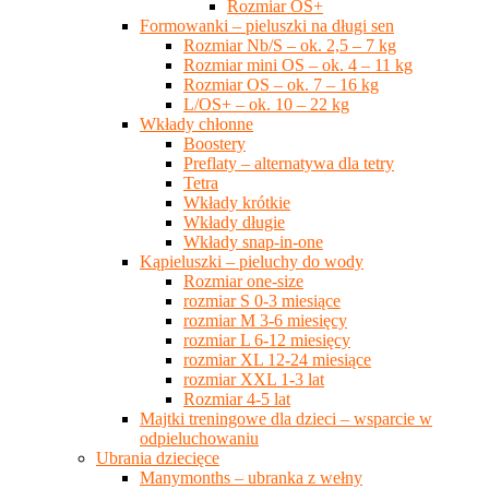
Rozmiar OS+
Formowanki – pieluszki na długi sen
Rozmiar Nb/S – ok. 2,5 – 7 kg
Rozmiar mini OS – ok. 4 – 11 kg
Rozmiar OS – ok. 7 – 16 kg
L/OS+ – ok. 10 – 22 kg
Wkłady chłonne
Boostery
Preflaty – alternatywa dla tetry
Tetra
Wkłady krótkie
Wkłady długie
Wkłady snap-in-one
Kąpieluszki – pieluchy do wody
Rozmiar one-size
rozmiar S 0-3 miesiące
rozmiar M 3-6 miesięcy
rozmiar L 6-12 miesięcy
rozmiar XL 12-24 miesiące
rozmiar XXL 1-3 lat
Rozmiar 4-5 lat
Majtki treningowe dla dzieci – wsparcie w
odpieluchowaniu
Ubrania dziecięce
Manymonths – ubranka z wełny