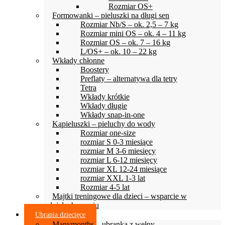
Rozmiar OS+
Formowanki – pieluszki na długi sen
Rozmiar Nb/S – ok. 2,5 – 7 kg
Rozmiar mini OS – ok. 4 – 11 kg
Rozmiar OS – ok. 7 – 16 kg
L/OS+ – ok. 10 – 22 kg
Wkłady chłonne
Boostery
Preflaty – alternatywa dla tetry
Tetra
Wkłady krótkie
Wkłady długie
Wkłady snap-in-one
Kąpieluszki – pieluchy do wody
Rozmiar one-size
rozmiar S 0-3 miesiące
rozmiar M 3-6 miesięcy
rozmiar L 6-12 miesięcy
rozmiar XL 12-24 miesiące
rozmiar XXL 1-3 lat
Rozmiar 4-5 lat
Majtki treningowe dla dzieci – wsparcie w
odpieluchowaniu
Ubrania dziecięce
Manymonths – ubranka z wełny