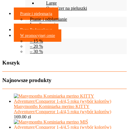
Large
Organizer na pieluszki
Pranie i pielęgnacja
Pranie i odplamianie
Lanolinowanie
Bony Podarunkowe
W promocyjnej cenie
– 15 %
– 20 %
– 30 %
Koszyk
Najnowsze produkty
Manymonths Kominiarka merino KITTY
Adventurer/Conqueror 1-4/4,5 roku (wybór kolorów)
169.00
zł