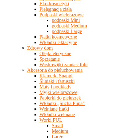
Eko-kosmetyki
Pielęgnacja ciała
Podpaski wielorazowe
podpaski Mini
podpaski Medium
podpaski Large
Płatki kosmetyczne
Wkładki laktacyjne
Zdrowy dom
Olejki eteryczne
Sprzątanie
Woskowijki zamiast folii
Akcesoria do pieluchowania
Klamerki Snappi
Śliniaki i fartuszki
Maty i podkłady
Myjki wielorazowe
Papierki do pieluszek
Wkładki „Sucha Pupa”
Wełniane Łatki
Wkładki wełniane
Worki PUL
Small
Medium
Large