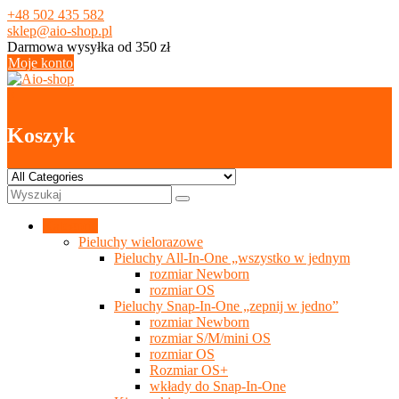
Skip
+48 502 435 582
to
sklep@aio-shop.pl
content
Darmowa wysyłka od 350 zł
Moje konto
0
Koszyk
Kategorie
Pieluchy wielorazowe
Pieluchy All-In-One „wszystko w jednym
rozmiar Newborn
rozmiar OS
Pieluchy Snap-In-One „zepnij w jedno”
rozmiar Newborn
rozmiar S/M/mini OS
rozmiar OS
Rozmiar OS+
wkłady do Snap-In-One