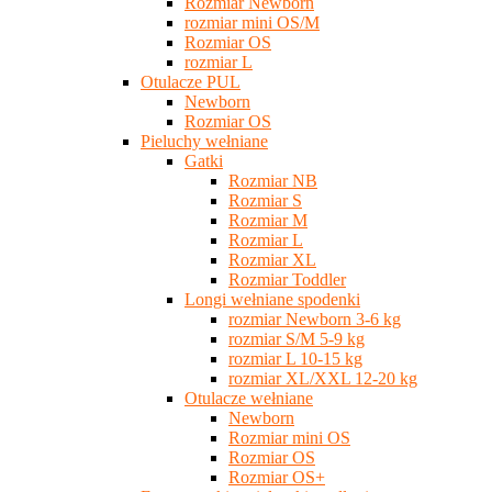
Rozmiar Newborn
rozmiar mini OS/M
Rozmiar OS
rozmiar L
Otulacze PUL
Newborn
Rozmiar OS
Pieluchy wełniane
Gatki
Rozmiar NB
Rozmiar S
Rozmiar M
Rozmiar L
Rozmiar XL
Rozmiar Toddler
Longi wełniane spodenki
rozmiar Newborn 3-6 kg
rozmiar S/M 5-9 kg
rozmiar L 10-15 kg
rozmiar XL/XXL 12-20 kg
Otulacze wełniane
Newborn
Rozmiar mini OS
Rozmiar OS
Rozmiar OS+