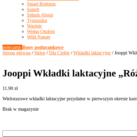
Smart Bottoms
Sonett
Splash About
Tymoszku
Warmie
Wełną Otuleni
Wild Nature
polecamy
Bony podurankowe
Strona główna
/
Sklep
/
Dla Ciebie
/
Wkładki laktacyjne
/ Jooppi Wkł
Jooppi Wkładki laktacyjne „R
11.90
zł
Wielorazowe wkładki laktacyjne przydatne w pierwszym okresie karmi
Brak w magazynie