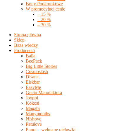
Bony Podarunkowe
W promocyjnej cenie
– 15 %
– 20 %
– 30 %
Strona główna
Sklep
Baza wiedzy
Producenci
Balja
BeePack
Big Little Stories
Cosmostash
Disana
Elskbar
EasyMe
Gucio Manufaktura
Jooppi
Kokosi
Magabi
Manymonths
Nishove
Patulove
Puppi – wełniane pieluszki