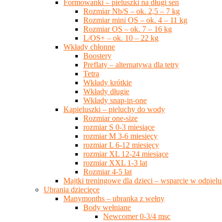
Formowanki – pieluszki na długi sen
Rozmiar Nb/S – ok. 2,5 – 7 kg
Rozmiar mini OS – ok. 4 – 11 kg
Rozmiar OS – ok. 7 – 16 kg
L/OS+ – ok. 10 – 22 kg
Wkłady chłonne
Boostery
Preflaty – alternatywa dla tetry
Tetra
Wkłady krótkie
Wkłady długie
Wkłady snap-in-one
Kąpieluszki – pieluchy do wody
Rozmiar one-size
rozmiar S 0-3 miesiące
rozmiar M 3-6 miesięcy
rozmiar L 6-12 miesięcy
rozmiar XL 12-24 miesiące
rozmiar XXL 1-3 lat
Rozmiar 4-5 lat
Majtki treningowe dla dzieci – wsparcie w odpie
Ubrania dziecięce
Manymonths – ubranka z wełny
Body wełniane
Newcomer 0-3/4 msc