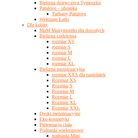
Bielizna dziewczęca Tymoszku
Patulove – ubranka
Turbany Patulove
Wełniane Łatki
Dla kobiet
MaM Manymonths dla dorosłych
Bielizna codzienna
rozmiar XS
rozmiar S
rozmiar M
rozmiar L
rozmiar XL
Bielizna menstruacyjna
rozmiar XXS dla nastolatek
Rozmiar XS
Rozmiar S
Rozmiar M
Rozmiar L
Rozmiar XL
Rozmiar XXL
Dyski menstruacyjne
Eko-kosmetyki
Pielęgnacja ciała
Podpaski wielorazowe
podpaski Mini