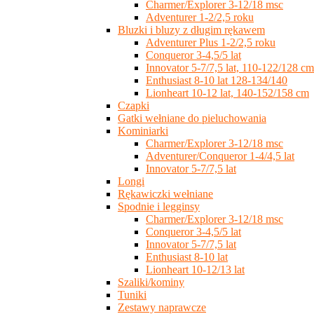
Charmer/Explorer 3-12/18 msc
Adventurer 1-2/2,5 roku
Bluzki i bluzy z długim rękawem
Adventurer Plus 1-2/2,5 roku
Conqueror 3-4,5/5 lat
Innovator 5-7/7,5 lat, 110-122/128 cm
Enthusiast 8-10 lat 128-134/140
Lionheart 10-12 lat, 140-152/158 cm
Czapki
Gatki wełniane do pieluchowania
Kominiarki
Charmer/Explorer 3-12/18 msc
Adventurer/Conqueror 1-4/4,5 lat
Innovator 5-7/7,5 lat
Longi
Rękawiczki wełniane
Spodnie i legginsy
Charmer/Explorer 3-12/18 msc
Conqueror 3-4,5/5 lat
Innovator 5-7/7,5 lat
Enthusiast 8-10 lat
Lionheart 10-12/13 lat
Szaliki/kominy
Tuniki
Zestawy naprawcze