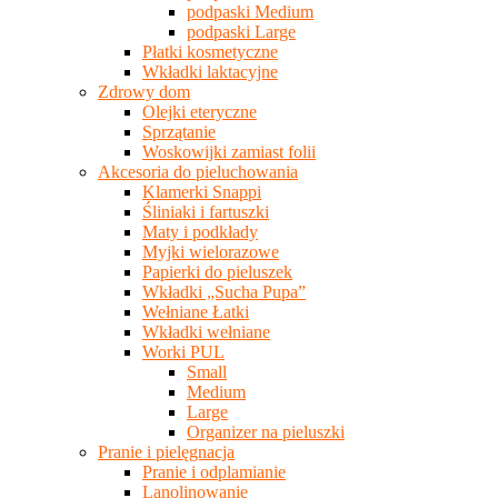
podpaski Medium
podpaski Large
Płatki kosmetyczne
Wkładki laktacyjne
Zdrowy dom
Olejki eteryczne
Sprzątanie
Woskowijki zamiast folii
Akcesoria do pieluchowania
Klamerki Snappi
Śliniaki i fartuszki
Maty i podkłady
Myjki wielorazowe
Papierki do pieluszek
Wkładki „Sucha Pupa”
Wełniane Łatki
Wkładki wełniane
Worki PUL
Small
Medium
Large
Organizer na pieluszki
Pranie i pielęgnacja
Pranie i odplamianie
Lanolinowanie