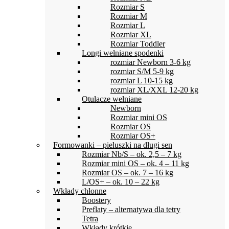
Rozmiar S
Rozmiar M
Rozmiar L
Rozmiar XL
Rozmiar Toddler
Longi wełniane spodenki
rozmiar Newborn 3-6 kg
rozmiar S/M 5-9 kg
rozmiar L 10-15 kg
rozmiar XL/XXL 12-20 kg
Otulacze wełniane
Newborn
Rozmiar mini OS
Rozmiar OS
Rozmiar OS+
Formowanki – pieluszki na długi sen
Rozmiar Nb/S – ok. 2,5 – 7 kg
Rozmiar mini OS – ok. 4 – 11 kg
Rozmiar OS – ok. 7 – 16 kg
L/OS+ – ok. 10 – 22 kg
Wkłady chłonne
Boostery
Preflaty – alternatywa dla tetry
Tetra
Wkłady krótkie