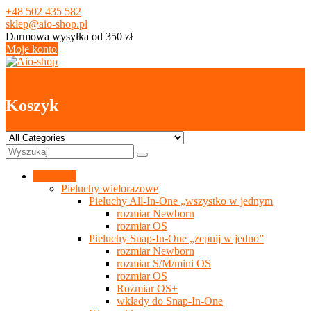
Skip
+48 502 435 582
to
sklep@aio-shop.pl
content
Darmowa wysyłka od 350 zł
Moje konto
0
Koszyk
Kategorie
Pieluchy wielorazowe
Pieluchy All-In-One „wszystko w jednym
rozmiar Newborn
rozmiar OS
Pieluchy Snap-In-One „zepnij w jedno”
rozmiar Newborn
rozmiar S/M/mini OS
rozmiar OS
Rozmiar OS+
wkłady do Snap-In-One