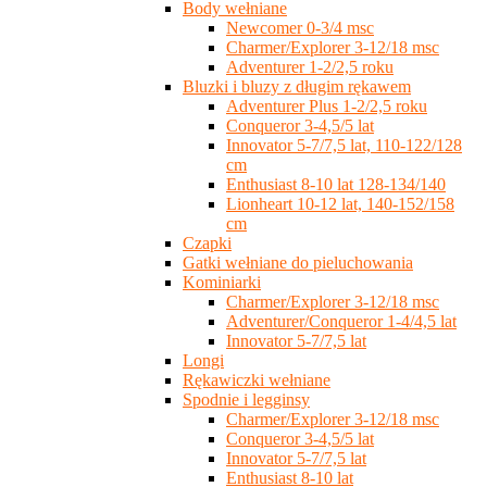
Body wełniane
Newcomer 0-3/4 msc
Charmer/Explorer 3-12/18 msc
Adventurer 1-2/2,5 roku
Bluzki i bluzy z długim rękawem
Adventurer Plus 1-2/2,5 roku
Conqueror 3-4,5/5 lat
Innovator 5-7/7,5 lat, 110-122/128
cm
Enthusiast 8-10 lat 128-134/140
Lionheart 10-12 lat, 140-152/158
cm
Czapki
Gatki wełniane do pieluchowania
Kominiarki
Charmer/Explorer 3-12/18 msc
Adventurer/Conqueror 1-4/4,5 lat
Innovator 5-7/7,5 lat
Longi
Rękawiczki wełniane
Spodnie i legginsy
Charmer/Explorer 3-12/18 msc
Conqueror 3-4,5/5 lat
Innovator 5-7/7,5 lat
Enthusiast 8-10 lat