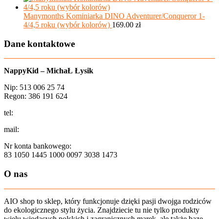
Manymonths Kominiarka DINO Adventurer/Conqueror 1-
4/4,5 roku (wybór kolorów)
169.00
zł
Dane kontaktowe
NappyKid – MichaŁ Łysik
Nip: 513 006 25 74
Regon: 386 191 624
tel:
+48 502 435 582
mail:
sklep@aio-shop.pl
Nr konta bankowego:
83 1050 1445 1000 0097 3038 1473
O nas
AIO shop to sklep, który funkcjonuje dzięki pasji dwojga rodziców
do ekologicznego stylu życia. Znajdziecie tu nie tylko produkty
wielu wiodących polskich i zagranicznych marek, ale także bazę