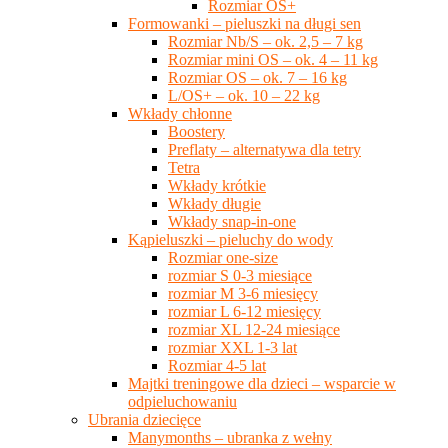
Rozmiar OS+
Formowanki – pieluszki na długi sen
Rozmiar Nb/S – ok. 2,5 – 7 kg
Rozmiar mini OS – ok. 4 – 11 kg
Rozmiar OS – ok. 7 – 16 kg
L/OS+ – ok. 10 – 22 kg
Wkłady chłonne
Boostery
Preflaty – alternatywa dla tetry
Tetra
Wkłady krótkie
Wkłady długie
Wkłady snap-in-one
Kąpieluszki – pieluchy do wody
Rozmiar one-size
rozmiar S 0-3 miesiące
rozmiar M 3-6 miesięcy
rozmiar L 6-12 miesięcy
rozmiar XL 12-24 miesiące
rozmiar XXL 1-3 lat
Rozmiar 4-5 lat
Majtki treningowe dla dzieci – wsparcie w
odpieluchowaniu
Ubrania dziecięce
Manymonths – ubranka z wełny