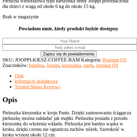
Pielucha wielorazowa typu kieszonka firmy Jooppi przeznaczona
dla dzieci z wagą od około 6 kg do około 15 kg.
Brak w magazynie
Powiadom mnie, kiedy produkt będzie dostępny
SKU:
JOOPPI-KIESZ-COFFEE-BAM
Kategoria:
Rozmiar OS
Znaczników:
bambus
,
Jooppi
,
kieszonka
,
pants
,
rozmiar OS
Opis
Informacje dodatkowe
Trusted Shops Reviews
Opis
Pieluszka kieszonka w kroju Pants. Dzięki zastosowaniu ściągacza
pieluszkę można zakładać jak majtki. Pieluszka posiada z przodu
kieszonkę do włożenia wkładu. Pieluszka jest bardzo wąska w
kroku, dzięki czemu nie ogranicza ruchów nóżek. Szerokość w
kroku wynosi około 12 cm.