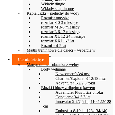
Wkłady długie
Wkłady snap-in-one
Kąpieluszki – pieluchy do wody
Rozmiar one-size
rozmiar S 0-3 miesiące
rozmiar M 3-6 miesięcy
rozmiar L 6-12 miesięcy
rozmiar XL 12-24 miesiące
rozmiar XXL 1-3 lat
Rozmiar 4-5 lat
Majtki treningowe dla dzieci – wsparcie w
odpieluchowaniu
Ubrania dziecięce
Manymonths – ubranka z wełny
Body wełniane
Newcomer 0-3/4 msc
Charmer/Explorer 3-12/18 msc
Adventurer 1-2/2,5 roku
Bluzki i bluzy z długim rękawem
Adventurer Plus 1-2/2,5 roku
Conqueror 3-4,5/5 lat
Innovator 5-7/7,5 lat, 110-122/128
cm
Enthusiast 8-10 lat 128-134/140