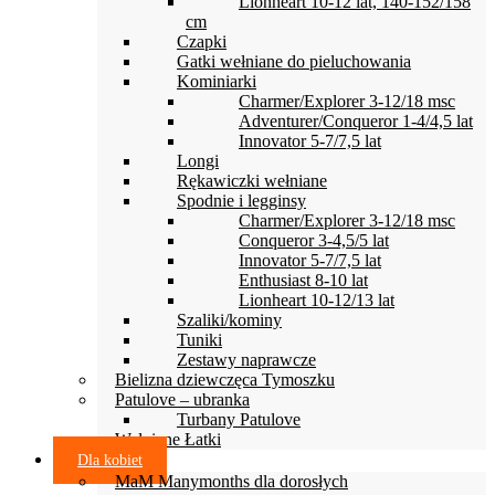
Lionheart 10-12 lat, 140-152/158
cm
Czapki
Gatki wełniane do pieluchowania
Kominiarki
Charmer/Explorer 3-12/18 msc
Adventurer/Conqueror 1-4/4,5 lat
Innovator 5-7/7,5 lat
Longi
Rękawiczki wełniane
Spodnie i legginsy
Charmer/Explorer 3-12/18 msc
Conqueror 3-4,5/5 lat
Innovator 5-7/7,5 lat
Enthusiast 8-10 lat
Lionheart 10-12/13 lat
Szaliki/kominy
Tuniki
Zestawy naprawcze
Bielizna dziewczęca Tymoszku
Patulove – ubranka
Turbany Patulove
Wełniane Łatki
Dla kobiet
MaM Manymonths dla dorosłych