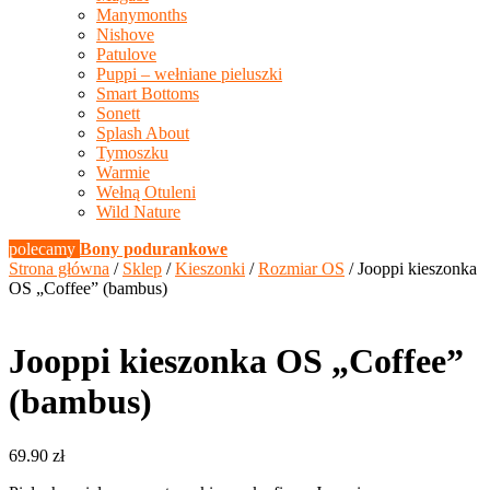
Manymonths
Nishove
Patulove
Puppi – wełniane pieluszki
Smart Bottoms
Sonett
Splash About
Tymoszku
Warmie
Wełną Otuleni
Wild Nature
polecamy
Bony podurankowe
Strona główna
/
Sklep
/
Kieszonki
/
Rozmiar OS
/ Jooppi kieszonka
OS „Coffee” (bambus)
Jooppi kieszonka OS „Coffee”
(bambus)
69.90
zł