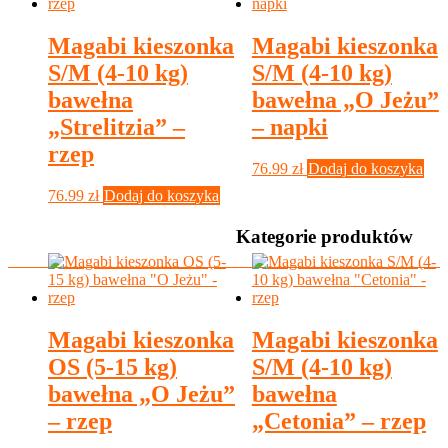
Magabi kieszonka
Magabi kieszonka
S/M (4-10 kg)
S/M (4-10 kg)
bawełna
bawełna „O Jeżu”
„Strelitzia” –
– napki
rzep
76.99
zł
Dodaj do koszyka
76.99
zł
Dodaj do koszyka
Kategorie produktów
Magabi kieszonka
Magabi kieszonka
OS (5-15 kg)
S/M (4-10 kg)
bawełna „O Jeżu”
bawełna
– rzep
„Cetonia” – rzep