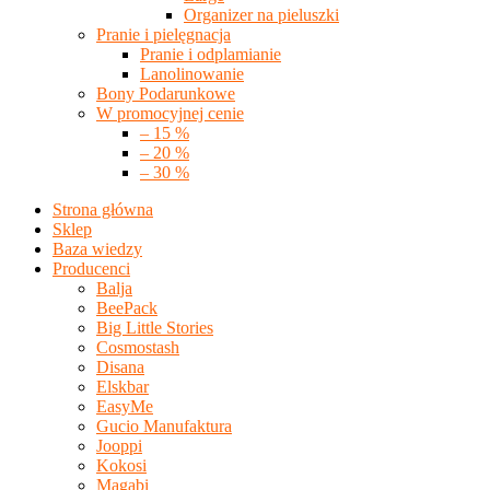
Organizer na pieluszki
Pranie i pielęgnacja
Pranie i odplamianie
Lanolinowanie
Bony Podarunkowe
W promocyjnej cenie
– 15 %
– 20 %
– 30 %
Strona główna
Sklep
Baza wiedzy
Producenci
Balja
BeePack
Big Little Stories
Cosmostash
Disana
Elskbar
EasyMe
Gucio Manufaktura
Jooppi
Kokosi
Magabi