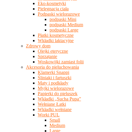
Eko-kosmetyki
Pielęgnacja ciała
Podpaski wielorazowe
podpaski Mini
podpaski Medium
podpaski Large
Płatki kosmetyczne
Wkładki laktacyjne
Zdrowy dom
Olejki eteryczne
Sprzątanie
Woskowijki zamiast folii
Akcesoria do pieluchowania
Klamerki Snappi
Śliniaki i fartuszki
Maty i podkłady
Myjki wielorazowe
Papierki do pieluszek
Wkładki „Sucha Pupa”
Wełniane Łatki
Wkładki wełniane
Worki PUL
Small
Medium
Large