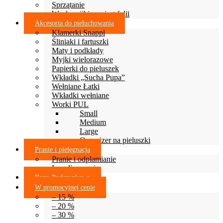
Sprzątanie
Woskowijki zamiast folii
Akcesoria do pieluchowania
Klamerki Snappi
Śliniaki i fartuszki
Maty i podkłady
Myjki wielorazowe
Papierki do pieluszek
Wkładki „Sucha Pupa”
Wełniane Łatki
Wkładki wełniane
Worki PUL
Small
Medium
Large
Organizer na pieluszki
Pranie i pielęgnacja
Pranie i odplamianie
Lanolinowanie
Bony Podarunkowe
W promocyjnej cenie
– 15 %
– 20 %
– 30 %