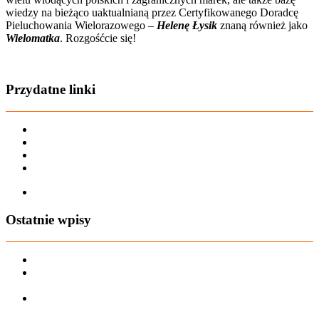
wiedzy na bieżąco uaktualnianą przez Certyfikowanego Doradcę
Pieluchowania Wielorazowego –
Helenę Łysik
znaną również jako
Wielomatka
. Rozgośćcie się!
Zobacz film o nas
Przydatne linki
Karta dużej rodziny
Regulamin sklepu
Regulamin Bonów Podarunkowych
Regulamin zwrotów
Zapisz się na AIO-shop Newsletter
Ostatnie wpisy
PREORDER Manymonths – czerwiec 2026
Manymonths Praktyczny przewodnik po ciepłej odzieży: Jak
ManyMonths zmienia zimową garderobę
Patulove Merino Set: Ciepło i styl przez cały rok: Odkryj moc
zestawów merino Patulove dla Twojego dziecka!