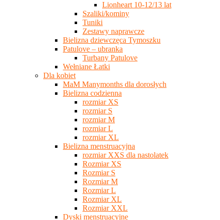
Lionheart 10-12/13 lat
Szaliki/kominy
Tuniki
Zestawy naprawcze
Bielizna dziewczęca Tymoszku
Patulove – ubranka
Turbany Patulove
Wełniane Łatki
Dla kobiet
MaM Manymonths dla dorosłych
Bielizna codzienna
rozmiar XS
rozmiar S
rozmiar M
rozmiar L
rozmiar XL
Bielizna menstruacyjna
rozmiar XXS dla nastolatek
Rozmiar XS
Rozmiar S
Rozmiar M
Rozmiar L
Rozmiar XL
Rozmiar XXL
Dyski menstruacyjne