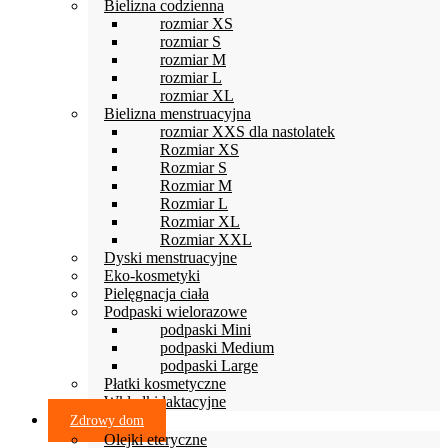
Bielizna codzienna
rozmiar XS
rozmiar S
rozmiar M
rozmiar L
rozmiar XL
Bielizna menstruacyjna
rozmiar XXS dla nastolatek
Rozmiar XS
Rozmiar S
Rozmiar M
Rozmiar L
Rozmiar XL
Rozmiar XXL
Dyski menstruacyjne
Eko-kosmetyki
Pielęgnacja ciała
Podpaski wielorazowe
podpaski Mini
podpaski Medium
podpaski Large
Płatki kosmetyczne
Wkładki laktacyjne
Zdrowy dom
Olejki eteryczne