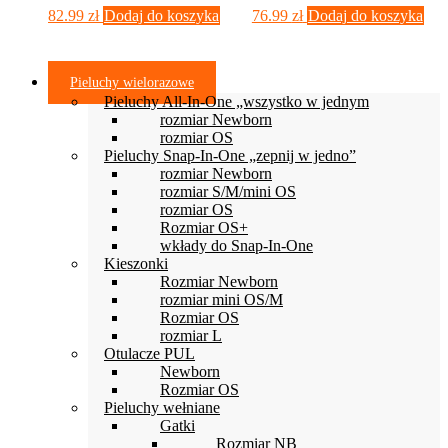
82.99
zł
Dodaj do koszyka
76.99
zł
Dodaj do koszyka
Pieluchy wielorazowe
Pieluchy All-In-One „wszystko w jednym
rozmiar Newborn
rozmiar OS
Pieluchy Snap-In-One „zepnij w jedno”
rozmiar Newborn
rozmiar S/M/mini OS
rozmiar OS
Rozmiar OS+
wkłady do Snap-In-One
Kieszonki
Rozmiar Newborn
rozmiar mini OS/M
Rozmiar OS
rozmiar L
Otulacze PUL
Newborn
Rozmiar OS
Pieluchy wełniane
Gatki
Rozmiar NB