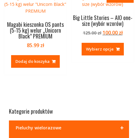
Big Little Stories – AIO one-
size (wybór wzorów)
Magabi kieszonka OS pants
(5-15 kg) welur „Unicorn
Pierwotna
Aktua
100.00
zł
125.00
zł
Black” PREMIUM
cena
cena
Ten
85.99
zł
wynosiła:
wynosi
produk
Wybierz opcje
125.00 zł.
100.00 
ma
Dodaj do koszyka
wiele
warian
Opcje
można
wybrać
na
stronie
produk
Kategorie produktów
+
Pieluchy wielorazowe