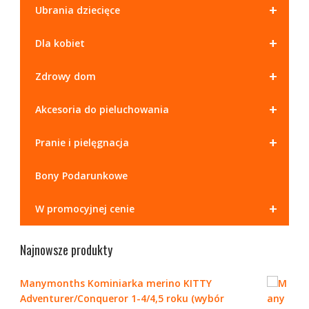
+
Ubrania dziecięce
+
Dla kobiet
+
Zdrowy dom
+
Akcesoria do pieluchowania
+
Pranie i pielęgnacja
Bony Podarunkowe
+
W promocyjnej cenie
Najnowsze produkty
Manymonths Kominiarka merino KITTY
Adventurer/Conqueror 1-4/4,5 roku (wybór