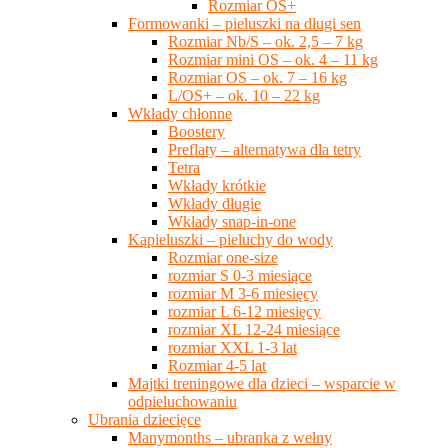
Rozmiar OS+
Formowanki – pieluszki na długi sen
Rozmiar Nb/S – ok. 2,5 – 7 kg
Rozmiar mini OS – ok. 4 – 11 kg
Rozmiar OS – ok. 7 – 16 kg
L/OS+ – ok. 10 – 22 kg
Wkłady chłonne
Boostery
Preflaty – alternatywa dla tetry
Tetra
Wkłady krótkie
Wkłady długie
Wkłady snap-in-one
Kąpieluszki – pieluchy do wody
Rozmiar one-size
rozmiar S 0-3 miesiące
rozmiar M 3-6 miesięcy
rozmiar L 6-12 miesięcy
rozmiar XL 12-24 miesiące
rozmiar XXL 1-3 lat
Rozmiar 4-5 lat
Majtki treningowe dla dzieci – wsparcie w
odpieluchowaniu
Ubrania dziecięce
Manymonths – ubranka z wełny