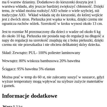
ma 6 warstw dzianiny. Dodatkowo do kieszonki doszyta jest 1
warstwa wkładu, aby jeszcze bardziej zwiększyć chłonność. Dzięki
temu, że wkład można rozłożyć AIO schnie o wiele szybciej, niż
tradycyjne AIO. Wkład wkłada się do kieszonki, do której wejście
jest z dwóch stron. Pieluszka jest wąska w kroku, dzięki czemu nie
ogranicza ruchów nóżek. Szerokość w kroku wynosi około 13 cm.
Jest to rozmiar M przeznaczony dla dzieci o wadze od około 6 kg
do około 10 kg. Pieluszka nie posiada nap do regulacji na długość a
napy do regulacji na szerokość znajdują się z boku pieluszki, dzięki
czemu nic nie przeszkadza i nie obciera delikatniej skóry dziecka.
Skład: Zewnątrz: PUL- 100% poliester laminowany
Wewnątrz: 80% wiskoza bambusowa 20% bawełna
Ściągacz: 95% bawełna 5% elastan
Można prać w temp do 60 st, nie zalecamy suszyć w suszarce, gdyż
wyższe temperatury mogą wpływać na szybsze zużycie materiałów
i gumek.
Informacje dodatkowe
Waga
0.3 kg