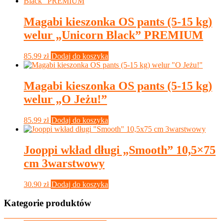
Magabi kieszonka OS pants (5-15 kg)
welur „Unicorn Black” PREMIUM
85.99
zł
Dodaj do koszyka
Magabi kieszonka OS pants (5-15 kg)
welur „O Jeżu!”
85.99
zł
Dodaj do koszyka
Jooppi wkład długi „Smooth” 10,5×75
cm 3warstwowy
30.90
zł
Dodaj do koszyka
Kategorie produktów