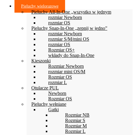
Pieluchy wielorazowe
Pieluchy All-In-One „wszystko w jednym
rozmiar Newborn
rozmiar OS
Pieluchy Snap-In-One „zepnij w jedno”
rozmiar Newborn
rozmiar S/M/mini OS
rozmiar OS
Rozmiar OS+
wkłady do Snap-In-One
Kieszonki
Rozmiar Newborn
rozmiar mini OS/M
Rozmiar OS
rozmiar L
Otulacze PUL
Newborn
Rozmiar OS
Pieluchy wełniane
Gatki
Rozmiar NB
Rozmiar S
Rozmiar M
Rozmiar L