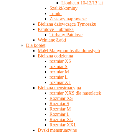
Lionheart 10-12/13 lat
Szaliki/kominy
Tuniki
Zestawy naprawcze
Bielizna dziewczęca Tymoszku
Patulove – ubranka
Turbany Patulove
Wełniane Łatki
Dla kobiet
MaM Manymonths dla dorosłych
Bielizna codzienna
rozmiar XS
rozmiar S
rozmiar M
rozmiar L
rozmiar XL
Bielizna menstruacyjna
rozmiar XXS dla nastolatek
Rozmiar XS
Rozmiar S
Rozmiar M
Rozmiar L
Rozmiar XL
Rozmiar XXL
Dyski menstruacyjne