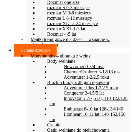
Rozmiar one-size
rozmiar S 0-3 miesiące
rozmiar M 3-6 miesięcy
rozmiar L 6-12 miesięcy
rozmiar XL 12-24 miesiące
rozmiar XXL 1-3 lat
Rozmiar 4-5 lat
Majtki treningowe dla dzieci – wsparcie w
odpieluchowaniu
Ubrania dziecięce
Manymonths – ubranka z wełny
Body wełniane
Newcomer 0-3/4 msc
Charmer/Explorer 3-12/18 msc
Adventurer 1-2/2,5 roku
Bluzki i bluzy z długim rękawem
Adventurer Plus 1-2/2,5 roku
Conqueror 3-4,5/5 lat
Innovator 5-7/7,5 lat, 110-122/128
cm
Enthusiast 8-10 lat 128-134/140
Lionheart 10-12 lat, 140-152/158
cm
Czapki
Gatki wełniane do pieluchowania