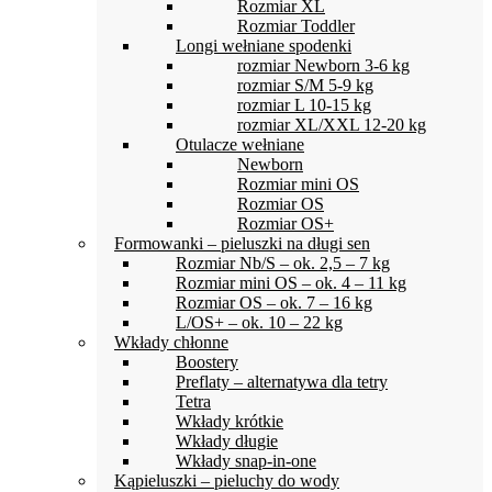
Rozmiar XL
Rozmiar Toddler
Longi wełniane spodenki
rozmiar Newborn 3-6 kg
rozmiar S/M 5-9 kg
rozmiar L 10-15 kg
rozmiar XL/XXL 12-20 kg
Otulacze wełniane
Newborn
Rozmiar mini OS
Rozmiar OS
Rozmiar OS+
Formowanki – pieluszki na długi sen
Rozmiar Nb/S – ok. 2,5 – 7 kg
Rozmiar mini OS – ok. 4 – 11 kg
Rozmiar OS – ok. 7 – 16 kg
L/OS+ – ok. 10 – 22 kg
Wkłady chłonne
Boostery
Preflaty – alternatywa dla tetry
Tetra
Wkłady krótkie
Wkłady długie
Wkłady snap-in-one
Kąpieluszki – pieluchy do wody