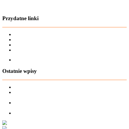
Zobacz film o nas
Przydatne linki
Karta dużej rodziny
Regulamin sklepu
Regulamin Bonów Podarunkowych
Regulamin zwrotów
Zapisz się na AIO-shop Newsletter
Ostatnie wpisy
PREORDER Manymonths – czerwiec 2026
Manymonths Praktyczny przewodnik po ciepłej odzieży: Jak
ManyMonths zmienia zimową garderobę
Patulove Merino Set: Ciepło i styl przez cały rok: Odkryj moc
zestawów merino Patulove dla Twojego dziecka!
Pieluchy wielorazowe: jak zacząć tanio i oszczędzać na lata?