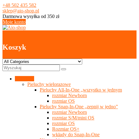
Skip
+48 502 435 582
to
sklep@aio-shop.pl
content
Darmowa wysyłka od 350 zł
Moje konto
0
Koszyk
Kategorie
Pieluchy wielorazowe
Pieluchy All-In-One „wszystko w jednym
rozmiar Newborn
rozmiar OS
Pieluchy Snap-In-One „zepnij w jedno”
rozmiar Newborn
rozmiar S/M/mini OS
rozmiar OS
Rozmiar OS+
wkłady do Snap-In-One