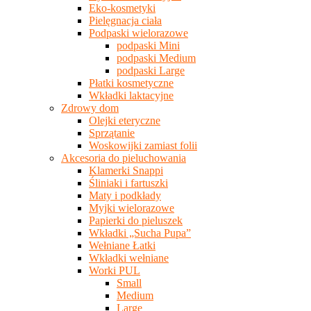
Eko-kosmetyki
Pielęgnacja ciała
Podpaski wielorazowe
podpaski Mini
podpaski Medium
podpaski Large
Płatki kosmetyczne
Wkładki laktacyjne
Zdrowy dom
Olejki eteryczne
Sprzątanie
Woskowijki zamiast folii
Akcesoria do pieluchowania
Klamerki Snappi
Śliniaki i fartuszki
Maty i podkłady
Myjki wielorazowe
Papierki do pieluszek
Wkładki „Sucha Pupa”
Wełniane Łatki
Wkładki wełniane
Worki PUL
Small
Medium
Large