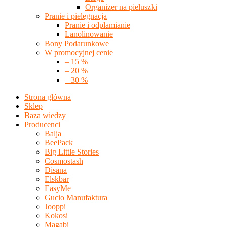
Organizer na pieluszki
Pranie i pielęgnacja
Pranie i odplamianie
Lanolinowanie
Bony Podarunkowe
W promocyjnej cenie
– 15 %
– 20 %
– 30 %
Strona główna
Sklep
Baza wiedzy
Producenci
Balja
BeePack
Big Little Stories
Cosmostash
Disana
Elskbar
EasyMe
Gucio Manufaktura
Jooppi
Kokosi
Magabi