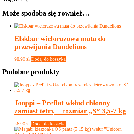
Może spodoba się również…
Elskbar wielorazowa mata do
przewijania Dandelions
98.90
zł
Dodaj do koszyka
Podobne produkty
Jooppi – Preflat wkład chłonny
zamiast tetry – rozmiar „S” 3,5-7 kg
36.90
zł
Dodaj do koszyka