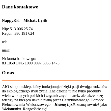
Dane kontaktowe
NappyKid – MichaŁ Łysik
Nip: 513 006 25 74
Regon: 386 191 624
tel:
+48 502 435 582
mail:
sklep@aio-shop.pl
Nr konta bankowego:
83 1050 1445 1000 0097 3038 1473
O nas
AIO shop to sklep, który funkcjonuje dzięki pasji dwojga rodziców
do ekologicznego stylu życia. Znajdziecie tu nie tylko produkty
wielu wiodących polskich i zagranicznych marek, ale także bazę
wiedzy na bieżąco uaktualnianą przez Certyfikowanego Doradcę
Pieluchowania Wielorazowego –
Helenę Łysik
znaną również jako
Wielomatka
. Rozgośćcie się!