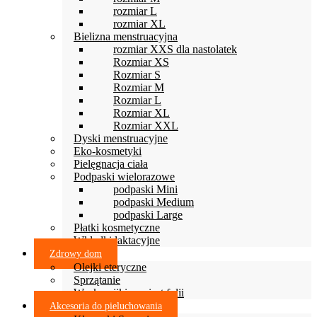
rozmiar L
rozmiar XL
Bielizna menstruacyjna
rozmiar XXS dla nastolatek
Rozmiar XS
Rozmiar S
Rozmiar M
Rozmiar L
Rozmiar XL
Rozmiar XXL
Dyski menstruacyjne
Eko-kosmetyki
Pielęgnacja ciała
Podpaski wielorazowe
podpaski Mini
podpaski Medium
podpaski Large
Płatki kosmetyczne
Wkładki laktacyjne
Zdrowy dom
Olejki eteryczne
Sprzątanie
Woskowijki zamiast folii
Akcesoria do pieluchowania