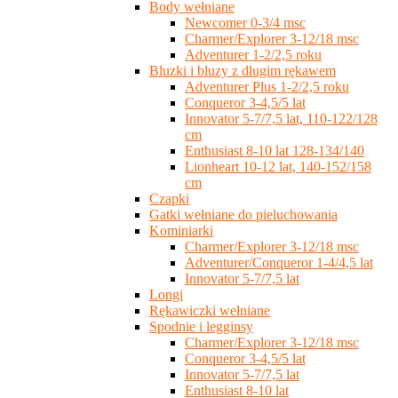
Body wełniane
Newcomer 0-3/4 msc
Charmer/Explorer 3-12/18 msc
Adventurer 1-2/2,5 roku
Bluzki i bluzy z długim rękawem
Adventurer Plus 1-2/2,5 roku
Conqueror 3-4,5/5 lat
Innovator 5-7/7,5 lat, 110-122/128
cm
Enthusiast 8-10 lat 128-134/140
Lionheart 10-12 lat, 140-152/158
cm
Czapki
Gatki wełniane do pieluchowania
Kominiarki
Charmer/Explorer 3-12/18 msc
Adventurer/Conqueror 1-4/4,5 lat
Innovator 5-7/7,5 lat
Longi
Rękawiczki wełniane
Spodnie i legginsy
Charmer/Explorer 3-12/18 msc
Conqueror 3-4,5/5 lat
Innovator 5-7/7,5 lat
Enthusiast 8-10 lat