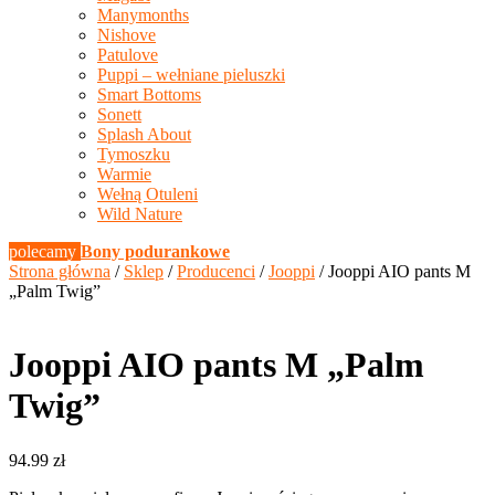
Manymonths
Nishove
Patulove
Puppi – wełniane pieluszki
Smart Bottoms
Sonett
Splash About
Tymoszku
Warmie
Wełną Otuleni
Wild Nature
polecamy
Bony podurankowe
Strona główna
/
Sklep
/
Producenci
/
Jooppi
/ Jooppi AIO pants M
„Palm Twig”
Jooppi AIO pants M „Palm
Twig”
94.99
zł