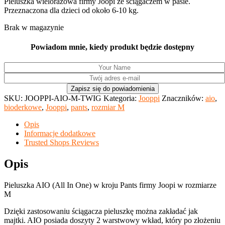
Pieluszka wielorazowa firmy Joopi ze ściągaczem w pasie.
Przeznaczona dla dzieci od około 6-10 kg.
Brak w magazynie
Powiadom mnie, kiedy produkt będzie dostępny
SKU:
JOOPPI-AIO-M-TWIG
Kategoria:
Jooppi
Znaczników:
aio
,
bioderkowe
,
Jooppi
,
pants
,
rozmiar M
Opis
Informacje dodatkowe
Trusted Shops Reviews
Opis
Pieluszka AIO (All In One) w kroju Pants firmy Joopi w rozmiarze
M
Dzięki zastosowaniu ściągacza pieluszkę można zakładać jak
majtki. AIO posiada doszyty 2 warstwowy wkład, który po złożeniu