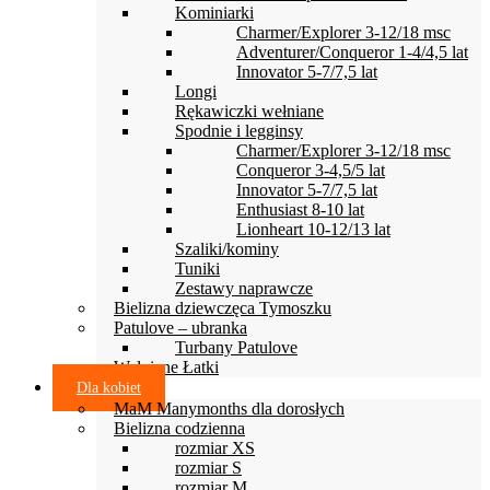
Kominiarki
Charmer/Explorer 3-12/18 msc
Adventurer/Conqueror 1-4/4,5 lat
Innovator 5-7/7,5 lat
Longi
Rękawiczki wełniane
Spodnie i legginsy
Charmer/Explorer 3-12/18 msc
Conqueror 3-4,5/5 lat
Innovator 5-7/7,5 lat
Enthusiast 8-10 lat
Lionheart 10-12/13 lat
Szaliki/kominy
Tuniki
Zestawy naprawcze
Bielizna dziewczęca Tymoszku
Patulove – ubranka
Turbany Patulove
Wełniane Łatki
Dla kobiet
MaM Manymonths dla dorosłych
Bielizna codzienna
rozmiar XS
rozmiar S
rozmiar M