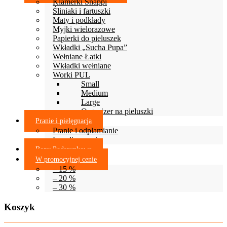
Klamerki Snappi
Śliniaki i fartuszki
Maty i podkłady
Myjki wielorazowe
Papierki do pieluszek
Wkładki „Sucha Pupa”
Wełniane Łatki
Wkładki wełniane
Worki PUL
Small
Medium
Large
Organizer na pieluszki
Pranie i pielęgnacja
Pranie i odplamianie
Lanolinowanie
Bony Podarunkowe
W promocyjnej cenie
– 15 %
– 20 %
– 30 %
Koszyk