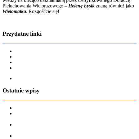
wiedzy na bieżąco uaktualnianą przez Certyfikowanego Doradcę
Pieluchowania Wielorazowego –
Helenę Łysik
znaną również jako
Wielomatka
. Rozgośćcie się!
Zobacz film o nas
Przydatne linki
Karta dużej rodziny
Regulamin sklepu
Regulamin Bonów Podarunkowych
Regulamin zwrotów
Zapisz się na AIO-shop Newsletter
Ostatnie wpisy
PREORDER Manymonths – czerwiec 2026
Manymonths Praktyczny przewodnik po ciepłej odzieży: Jak
ManyMonths zmienia zimową garderobę
Patulove Merino Set: Ciepło i styl przez cały rok: Odkryj moc
zestawów merino Patulove dla Twojego dziecka!
Pieluchy wielorazowe: jak zacząć tanio i oszczędzać na lata?