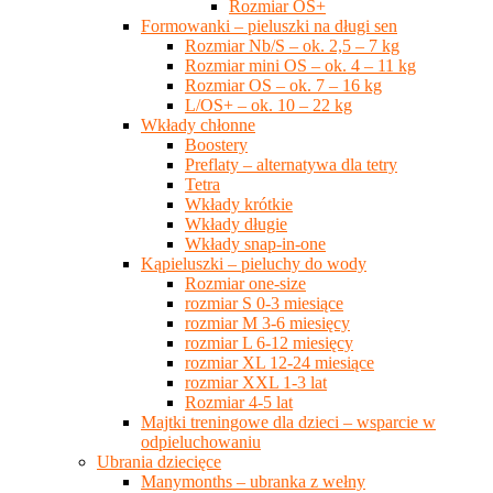
Rozmiar OS+
Formowanki – pieluszki na długi sen
Rozmiar Nb/S – ok. 2,5 – 7 kg
Rozmiar mini OS – ok. 4 – 11 kg
Rozmiar OS – ok. 7 – 16 kg
L/OS+ – ok. 10 – 22 kg
Wkłady chłonne
Boostery
Preflaty – alternatywa dla tetry
Tetra
Wkłady krótkie
Wkłady długie
Wkłady snap-in-one
Kąpieluszki – pieluchy do wody
Rozmiar one-size
rozmiar S 0-3 miesiące
rozmiar M 3-6 miesięcy
rozmiar L 6-12 miesięcy
rozmiar XL 12-24 miesiące
rozmiar XXL 1-3 lat
Rozmiar 4-5 lat
Majtki treningowe dla dzieci – wsparcie w
odpieluchowaniu
Ubrania dziecięce
Manymonths – ubranka z wełny