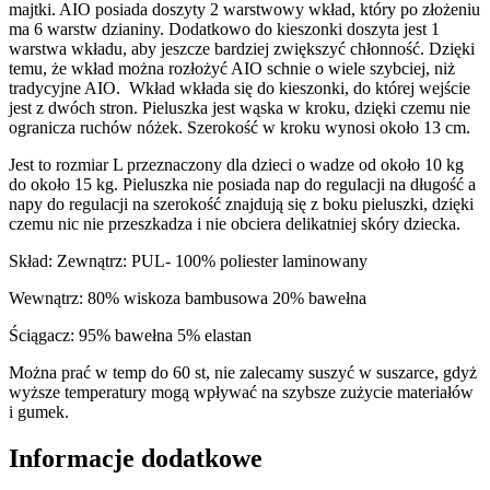
majtki. AIO posiada doszyty 2 warstwowy wkład, który po złożeniu
ma 6 warstw dzianiny. Dodatkowo do kieszonki doszyta jest 1
warstwa wkładu, aby jeszcze bardziej zwiększyć chłonność. Dzięki
temu, że wkład można rozłożyć AIO schnie o wiele szybciej, niż
tradycyjne AIO. Wkład wkłada się do kieszonki, do której wejście
jest z dwóch stron. Pieluszka jest wąska w kroku, dzięki czemu nie
ogranicza ruchów nóżek. Szerokość w kroku wynosi około 13 cm.
Jest to rozmiar L przeznaczony dla dzieci o wadze od około 10 kg
do około 15 kg. Pieluszka nie posiada nap do regulacji na długość a
napy do regulacji na szerokość znajdują się z boku pieluszki, dzięki
czemu nic nie przeszkadza i nie obciera delikatniej skóry dziecka.
Skład: Zewnątrz: PUL- 100% poliester laminowany
Wewnątrz: 80% wiskoza bambusowa 20% bawełna
Ściągacz: 95% bawełna 5% elastan
Można prać w temp do 60 st, nie zalecamy suszyć w suszarce, gdyż
wyższe temperatury mogą wpływać na szybsze zużycie materiałów
i gumek.
Informacje dodatkowe