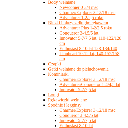
Body wełniane
Newcomer 0-3/4 msc
Charmer/Explorer 3-12/18 msc
Adventurer 1-2/2,5 roku
Bluzki i bluzy z długim rękawem
Adventurer Plus 1-2/2,5 roku
Conqueror 3-4,5/5 lat
Innovator 5-7/7,5 lat, 110-122/128
cm
Enthusiast 8-10 lat 128-134/140
Lionheart 10-12 lat, 140-152/158
cm
Czapki
Gatki wełniane do pieluchowania
Kominiarki
Charmer/Explorer 3-12/18 msc
Adventurer/Conqueror 1-4/4,5 lat
Innovator 5-7/7,5 lat
Longi
Rękawiczki wełniane
Spodnie i legginsy
Charmer/Explorer 3-12/18 msc
Conqueror 3-4,5/5 lat
Innovator 5-7/7,5 lat
Enthusiast 8-10 lat