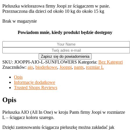
Pieluszka wielorazowa firmy Joopi ze ściągaczem w pasie.
Przeznaczona dla dzieci od około 10 kg do około 15 kg
Brak w magazynie
Powiadom mnie, kiedy produkt będzie dostępny
SKU:
JOOPPI-AIO-L-SUNFLOWERS
Kategoria:
Bez Kategori
Znaczników:
aio
,
bioderkowe
,
Jooppi
,
pants
,
rozmiar L
Opis
Informacje dodatkowe
Trusted Shops Reviews
Opis
Pieluszka AIO (All In One) w kroju Pants firmy Joopi w rozmiarze
L – ściągacz koloru szarego.
Dzięki zastosowaniu ściągacza pieluszkę można zakładać jak