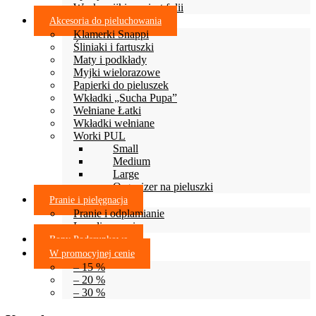
Woskowijki zamiast folii
Akcesoria do pieluchowania
Klamerki Snappi
Śliniaki i fartuszki
Maty i podkłady
Myjki wielorazowe
Papierki do pieluszek
Wkładki „Sucha Pupa”
Wełniane Łatki
Wkładki wełniane
Worki PUL
Small
Medium
Large
Organizer na pieluszki
Pranie i pielęgnacja
Pranie i odplamianie
Lanolinowanie
Bony Podarunkowe
W promocyjnej cenie
– 15 %
– 20 %
– 30 %