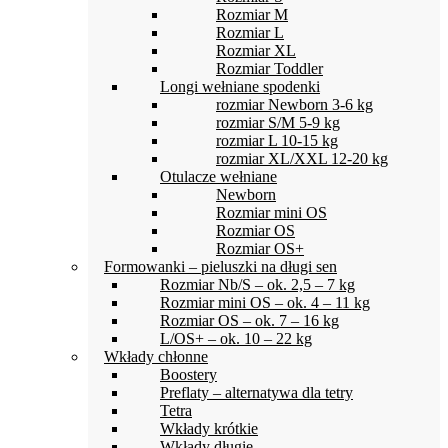
Rozmiar M
Rozmiar L
Rozmiar XL
Rozmiar Toddler
Longi wełniane spodenki
rozmiar Newborn 3-6 kg
rozmiar S/M 5-9 kg
rozmiar L 10-15 kg
rozmiar XL/XXL 12-20 kg
Otulacze wełniane
Newborn
Rozmiar mini OS
Rozmiar OS
Rozmiar OS+
Formowanki – pieluszki na długi sen
Rozmiar Nb/S – ok. 2,5 – 7 kg
Rozmiar mini OS – ok. 4 – 11 kg
Rozmiar OS – ok. 7 – 16 kg
L/OS+ – ok. 10 – 22 kg
Wkłady chłonne
Boostery
Preflaty – alternatywa dla tetry
Tetra
Wkłady krótkie
Wkłady długie