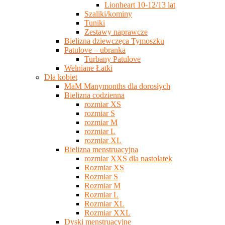
Lionheart 10-12/13 lat
Szaliki/kominy
Tuniki
Zestawy naprawcze
Bielizna dziewczęca Tymoszku
Patulove – ubranka
Turbany Patulove
Wełniane Łatki
Dla kobiet
MaM Manymonths dla dorosłych
Bielizna codzienna
rozmiar XS
rozmiar S
rozmiar M
rozmiar L
rozmiar XL
Bielizna menstruacyjna
rozmiar XXS dla nastolatek
Rozmiar XS
Rozmiar S
Rozmiar M
Rozmiar L
Rozmiar XL
Rozmiar XXL
Dyski menstruacyjne