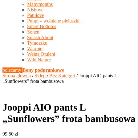
Manymonths
Nishove
Patulove
Puppi – wełniane pieluszki
Smart Bottoms
Sonett
Splash About
Tymoszku
Warmie
Wełną Otuleni
Wild Nature
polecamy
Bony podurankowe
Strona główna
/
Sklep
/
Bez Kategori
/ Jooppi AIO pants L
„Sunflowers” frota bambusowa
Jooppi AIO pants L
„Sunflowers” frota bambusowa
99.50
zł