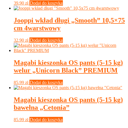
39.90
zł
Dodaj do koszyka
Jooppi wkład długi „Smooth” 10,5×75
cm 4warstwowy
32.90
zł
Dodaj do koszyka
Magabi kieszonka OS pants (5-15 kg)
welur „Unicorn Black” PREMIUM
85.99
zł
Dodaj do koszyka
Magabi kieszonka OS pants (5-15 kg)
bawełna „Cetonia”
85.99
zł
Dodaj do koszyka