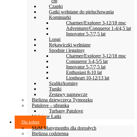
cm
Czapki
Gatki wełniane do pieluchowania
Kominiarki
Charmer/Explorer 3-12/18 msc
Adventurer/Conqueror 1-4/4,5 lat
Innovator 5-7/7,5 lat
Longi
Rękawiczki wełniane
Spodnie i legginsy
Charmer/Explorer 3-12/18 msc
Conqueror 3-4,5/5 lat
Innovator 5-7/7,5 lat
Enthusiast 8-10 lat
Lionheart 10-12/13 lat
Szaliki/kominy
Tuniki
Zestawy naprawcze
Bielizna dziewczęca Tymoszku
Patulove – ubranka
Turbany Patulove
Wełniane Łatki
Dla kobiet
MaM Manymonths dla dorosłych
Bielizna codzienna