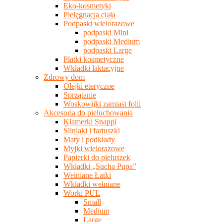
Eko-kosmetyki
Pielęgnacja ciała
Podpaski wielorazowe
podpaski Mini
podpaski Medium
podpaski Large
Płatki kosmetyczne
Wkładki laktacyjne
Zdrowy dom
Olejki eteryczne
Sprzątanie
Woskowijki zamiast folii
Akcesoria do pieluchowania
Klamerki Snappi
Śliniaki i fartuszki
Maty i podkłady
Myjki wielorazowe
Papierki do pieluszek
Wkładki „Sucha Pupa”
Wełniane Łatki
Wkładki wełniane
Worki PUL
Small
Medium
Large