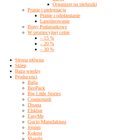
Organizer na pieluszki
Pranie i pielęgnacja
Pranie i odplamianie
Lanolinowanie
Bony Podarunkowe
W promocyjnej cenie
– 15 %
– 20 %
– 30 %
Strona główna
Sklep
Baza wiedzy
Producenci
Balja
BeePack
Big Little Stories
Cosmostash
Disana
Elskbar
EasyMe
Gucio Manufaktura
Jooppi
Kokosi
Magabi