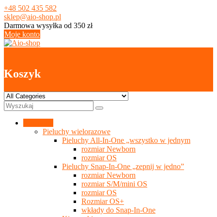
Skip
+48 502 435 582
to
sklep@aio-shop.pl
content
Darmowa wysyłka od 350 zł
Moje konto
0
Koszyk
Kategorie
Pieluchy wielorazowe
Pieluchy All-In-One „wszystko w jednym
rozmiar Newborn
rozmiar OS
Pieluchy Snap-In-One „zepnij w jedno”
rozmiar Newborn
rozmiar S/M/mini OS
rozmiar OS
Rozmiar OS+
wkłady do Snap-In-One