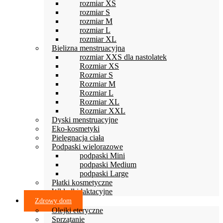
rozmiar XS
rozmiar S
rozmiar M
rozmiar L
rozmiar XL
Bielizna menstruacyjna
rozmiar XXS dla nastolatek
Rozmiar XS
Rozmiar S
Rozmiar M
Rozmiar L
Rozmiar XL
Rozmiar XXL
Dyski menstruacyjne
Eko-kosmetyki
Pielęgnacja ciała
Podpaski wielorazowe
podpaski Mini
podpaski Medium
podpaski Large
Płatki kosmetyczne
Wkładki laktacyjne
Zdrowy dom
Olejki eteryczne
Sprzątanie