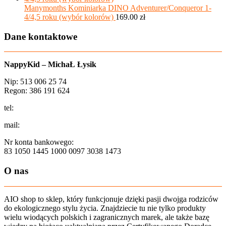
Manymonths Kominiarka DINO Adventurer/Conqueror 1-
4/4,5 roku (wybór kolorów)
169.00
zł
Dane kontaktowe
NappyKid – MichaŁ Łysik
Nip: 513 006 25 74
Regon: 386 191 624
tel:
+48 502 435 582
mail:
sklep@aio-shop.pl
Nr konta bankowego:
83 1050 1445 1000 0097 3038 1473
O nas
AIO shop to sklep, który funkcjonuje dzięki pasji dwojga rodziców
do ekologicznego stylu życia. Znajdziecie tu nie tylko produkty
wielu wiodących polskich i zagranicznych marek, ale także bazę