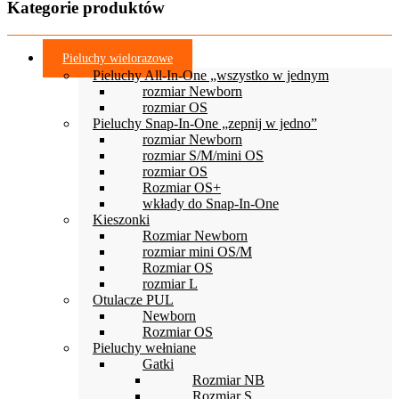
Kategorie produktów
Pieluchy wielorazowe
Pieluchy All-In-One „wszystko w jednym
rozmiar Newborn
rozmiar OS
Pieluchy Snap-In-One „zepnij w jedno”
rozmiar Newborn
rozmiar S/M/mini OS
rozmiar OS
Rozmiar OS+
wkłady do Snap-In-One
Kieszonki
Rozmiar Newborn
rozmiar mini OS/M
Rozmiar OS
rozmiar L
Otulacze PUL
Newborn
Rozmiar OS
Pieluchy wełniane
Gatki
Rozmiar NB
Rozmiar S