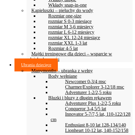
Wkłady snap-in-one
Kąpieluszki – pieluchy do wody
Rozmiar one-size
rozmiar S 0-3 miesiące
rozmiar M 3-6 miesięcy
rozmiar L 6-12 miesięcy
rozmiar XL 12-24 miesiące
rozmiar XXL 1-3 lat
Rozmiar 4-5 lat
Majtki treningowe dla dzieci – wsparcie w
odpieluchowaniu
Ubrania dziecięce
Manymonths – ubranka z wełny
Body wełniane
Newcomer 0-3/4 msc
Charmer/Explorer 3-12/18 msc
Adventurer 1-2/2,5 roku
Bluzki i bluzy z długim rękawem
Adventurer Plus 1-2/2,5 roku
Conqueror 3-4,5/5 lat
Innovator 5-7/7,5 lat, 110-122/128
cm
Enthusiast 8-10 lat 128-134/140
Lionheart 10-12 lat, 140-152/158