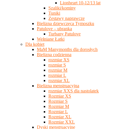
Lionheart 10-12/13 lat
Szaliki/kominy
Tuniki
Zestawy naprawcze
Bielizna dziewczęca Tymoszku
Patulove – ubranka
Turbany Patulove
Wełniane Łatki
Dla kobiet
MaM Manymonths dla dorosłych
Bielizna codzienna
rozmiar XS
rozmiar S
rozmiar M
rozmiar L
rozmiar XL
Bielizna menstruacyjna
rozmiar XXS dla nastolatek
Rozmiar XS
Rozmiar S
Rozmiar M
Rozmiar L
Rozmiar XL
Rozmiar XXL
Dyski menstruacyjne