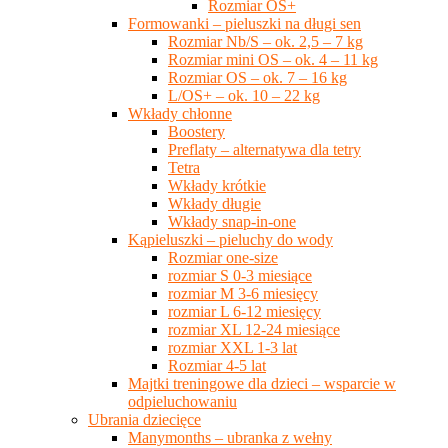
Rozmiar OS+
Formowanki – pieluszki na długi sen
Rozmiar Nb/S – ok. 2,5 – 7 kg
Rozmiar mini OS – ok. 4 – 11 kg
Rozmiar OS – ok. 7 – 16 kg
L/OS+ – ok. 10 – 22 kg
Wkłady chłonne
Boostery
Preflaty – alternatywa dla tetry
Tetra
Wkłady krótkie
Wkłady długie
Wkłady snap-in-one
Kąpieluszki – pieluchy do wody
Rozmiar one-size
rozmiar S 0-3 miesiące
rozmiar M 3-6 miesięcy
rozmiar L 6-12 miesięcy
rozmiar XL 12-24 miesiące
rozmiar XXL 1-3 lat
Rozmiar 4-5 lat
Majtki treningowe dla dzieci – wsparcie w
odpieluchowaniu
Ubrania dziecięce
Manymonths – ubranka z wełny