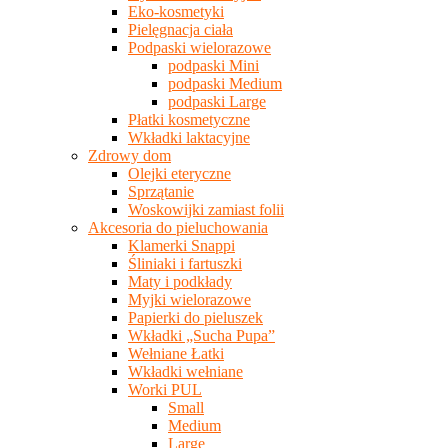
Eko-kosmetyki
Pielęgnacja ciała
Podpaski wielorazowe
podpaski Mini
podpaski Medium
podpaski Large
Płatki kosmetyczne
Wkładki laktacyjne
Zdrowy dom
Olejki eteryczne
Sprzątanie
Woskowijki zamiast folii
Akcesoria do pieluchowania
Klamerki Snappi
Śliniaki i fartuszki
Maty i podkłady
Myjki wielorazowe
Papierki do pieluszek
Wkładki „Sucha Pupa”
Wełniane Łatki
Wkładki wełniane
Worki PUL
Small
Medium
Large