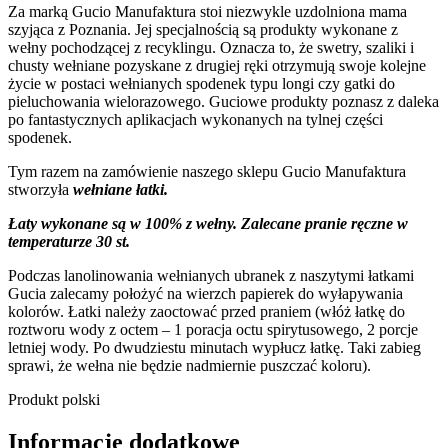
Za marką Gucio Manufaktura stoi niezwykle uzdolniona mama
szyjąca z Poznania. Jej specjalnością są produkty wykonane z
wełny pochodzącej z recyklingu. Oznacza to, że swetry, szaliki i
chusty wełniane pozyskane z drugiej ręki otrzymują swoje kolejne
życie w postaci wełnianych spodenek typu longi czy gatki do
pieluchowania wielorazowego. Guciowe produkty poznasz z daleka
po fantastycznych aplikacjach wykonanych na tylnej części
spodenek.
Tym razem na zamówienie naszego sklepu Gucio Manufaktura
stworzyła
wełniane łatki.
Łaty wykonane są w 100% z wełny. Zalecane pranie ręczne w
temperaturze 30 st.
Podczas lanolinowania wełnianych ubranek z naszytymi łatkami
Gucia zalecamy położyć na wierzch papierek do wyłapywania
kolorów. Łatki należy zaoctować przed praniem (włóż łatkę do
roztworu wody z octem – 1 poracja octu spirytusowego, 2 porcje
letniej wody. Po dwudziestu minutach wypłucz łatkę. Taki zabieg
sprawi, że wełna nie będzie nadmiernie puszczać koloru).
Produkt polski
Informacje dodatkowe