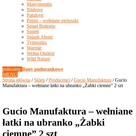
Manymonths
Nishove
Patulove
Puppi – wełniane pieluszki
Smart Bottoms
Sonett
Splash About
Tymoszku
Warmie
Wełną Otuleni
Wild Nature
polecamy
Bony podurankowe
MENU
Strona główna
/
Sklep
/
Producenci
/
Gucio Manufaktura
/ Gucio
Manufaktura – wełniane łatki na ubranko „Żabki ciemne” 2 szt
Gucio Manufaktura – wełniane
łatki na ubranko „Żabki
ciemne” 2 szt