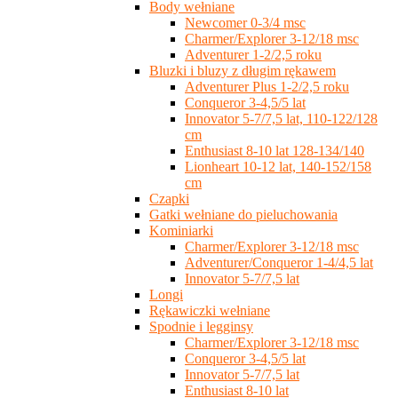
Body wełniane
Newcomer 0-3/4 msc
Charmer/Explorer 3-12/18 msc
Adventurer 1-2/2,5 roku
Bluzki i bluzy z długim rękawem
Adventurer Plus 1-2/2,5 roku
Conqueror 3-4,5/5 lat
Innovator 5-7/7,5 lat, 110-122/128
cm
Enthusiast 8-10 lat 128-134/140
Lionheart 10-12 lat, 140-152/158
cm
Czapki
Gatki wełniane do pieluchowania
Kominiarki
Charmer/Explorer 3-12/18 msc
Adventurer/Conqueror 1-4/4,5 lat
Innovator 5-7/7,5 lat
Longi
Rękawiczki wełniane
Spodnie i legginsy
Charmer/Explorer 3-12/18 msc
Conqueror 3-4,5/5 lat
Innovator 5-7/7,5 lat
Enthusiast 8-10 lat