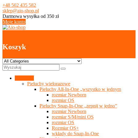
Skip
+48 502 435 582
to
sklep@aio-shop.pl
content
Darmowa wysyłka od 350 zł
Moje konto
0
Koszyk
Kategorie
Pieluchy wielorazowe
Pieluchy All-In-One „wszystko w jednym
rozmiar Newborn
rozmiar OS
Pieluchy Snap-In-One „zepnij w jedno”
rozmiar Newborn
rozmiar S/M/mini OS
rozmiar OS
Rozmiar OS+
wkłady do Snap-In-One