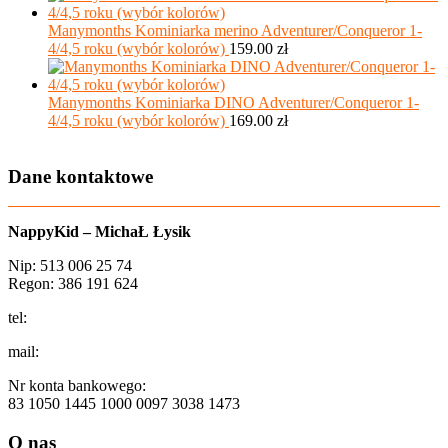
Manymonths Kominiarka merino Adventurer/Conqueror 1-
4/4,5 roku (wybór kolorów)
159.00
zł
Manymonths Kominiarka DINO Adventurer/Conqueror 1-
4/4,5 roku (wybór kolorów)
169.00
zł
Dane kontaktowe
NappyKid – MichaŁ Łysik
Nip: 513 006 25 74
Regon: 386 191 624
tel:
+48 502 435 582
mail:
sklep@aio-shop.pl
Nr konta bankowego:
83 1050 1445 1000 0097 3038 1473
O nas