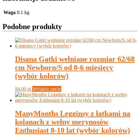
Waga
0.1 kg
Podobne produkty
Disana Gatki wełniane rozmiar 62/68
cm Newborn/S od 0-6 miesięcy
(wybór kolorów)
Ten
94.00
zł
Wybierz opcje
produkt
ma
wiele
wariantów.
ManyMonths Legginsy z łatkami na
Opcje
kolanach z wełny merynosów
można
wybrać
Enthusiast 8-10 lat (wybór kolorów)
na
stronie