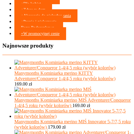
na
+
Dla kobiet
stronie
+
Zdrowy dom
produktu
+
Akcesoria do pieluchowania
+
Pranie i pielęgnacja
Bony Podarunkowe
+
W promocyjnej cenie
Najnowsze produkty
Manymonths Kominiarka merino KITTY
Adventurer/Conqueror 1-4/4,5 roku (wybór kolorów)
169.00
zł
Manymonths Kominiarka merino MIŚ Adventurer/Conqueror
1-4/4,5 roku (wybór kolorów)
169.00
zł
Manymonths Kominiarka merino MIŚ Innovator 5-7/7,5 roku
(wybór kolorów)
179.00
zł