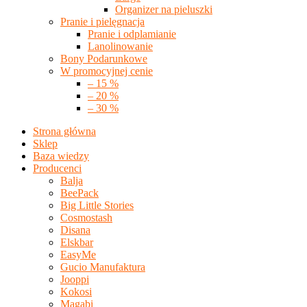
Organizer na pieluszki
Pranie i pielęgnacja
Pranie i odplamianie
Lanolinowanie
Bony Podarunkowe
W promocyjnej cenie
– 15 %
– 20 %
– 30 %
Strona główna
Sklep
Baza wiedzy
Producenci
Balja
BeePack
Big Little Stories
Cosmostash
Disana
Elskbar
EasyMe
Gucio Manufaktura
Jooppi
Kokosi
Magabi