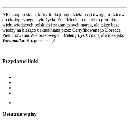
AIO shop to sklep, który funkcjonuje dzięki pasji dwojga rodziców
do ekologicznego stylu życia. Znajdziecie tu nie tylko produkty
wielu wiodących polskich i zagranicznych marek, ale także bazę
wiedzy na bieżąco uaktualnianą przez Certyfikowanego Doradcę
Pieluchowania Wielorazowego –
Helenę Łysik
znaną również jako
Wielomatka
. Rozgośćcie się!
Zobacz film o nas
Przydatne linki
Karta dużej rodziny
Regulamin sklepu
Regulamin Bonów Podarunkowych
Regulamin zwrotów
Zapisz się na AIO-shop Newsletter
Ostatnie wpisy