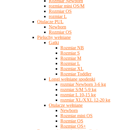
Rozmiar Newborn
rozmiar mini OS/M
Rozmiar OS
rozmiar L
Otulacze PUL
Newborn
Rozmiar OS
Pieluchy wełniane
Gatki
Rozmiar NB
Rozmiar S
Rozmiar M
Rozmiar L
Rozmiar XL
Rozmiar Toddler
Longi wełniane spodenki
rozmiar Newborn 3-6 kg
rozmiar S/M 5-9 kg
rozmiar L 10-15 kg
rozmiar XL/XXL 12-20 kg
Otulacze wełniane
Newborn
Rozmiar mini OS
Rozmiar OS
Rozmiar OS+