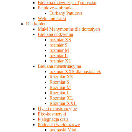
Bielizna dziewczęca Tymoszku
Patulove – ubranka
Turbany Patulove
Wełniane Łatki
Dla kobiet
MaM Manymonths dla dorosłych
Bielizna codzienna
rozmiar XS
rozmiar S
rozmiar M
rozmiar L
rozmiar XL
Bielizna menstruacyjna
rozmiar XXS dla nastolatek
Rozmiar XS
Rozmiar S
Rozmiar M
Rozmiar L
Rozmiar XL
Rozmiar XXL
Dyski menstruacyjne
Eko-kosmetyki
Pielęgnacja ciała
Podpaski wielorazowe
podpaski Mini