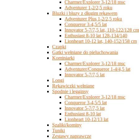
Charmer/Explorer 3-12/18 msc
Adventurer 1-2/2,5 roku
Bluzki i bluzy z długim rękawem
Adventurer Plus 1-2/2,5 roku
Conqueror 3-4,5/5 lat
Innovator 5-7/7,5 lat, 110-122/128 cm
Enthusiast 8-10 lat 128-134/140
Lionheart 10-12 lat, 140-152/158 cm
Czapki
Gatki wełniane do pieluchowania
Kominiarki
Charmer/Explorer 3-12/18 msc
Adventurer/Conqueror 1-4/4,5 lat
Innovator 5-7/7,5 lat
Longi
Rękawiczki wełniane
Spodnie i legginsy
Charmer/Explorer 3-12/18 msc
Conqueror 3-4,5/5 lat
Innovator 5-7/7,5 lat
Enthusiast 8-10 lat
Lionheart 10-12/13 lat
Szaliki/kominy
Tuniki
Zestawy naprawcze