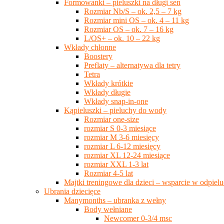
Formowanki – pieluszki na długi sen
Rozmiar Nb/S – ok. 2,5 – 7 kg
Rozmiar mini OS – ok. 4 – 11 kg
Rozmiar OS – ok. 7 – 16 kg
L/OS+ – ok. 10 – 22 kg
Wkłady chłonne
Boostery
Preflaty – alternatywa dla tetry
Tetra
Wkłady krótkie
Wkłady długie
Wkłady snap-in-one
Kąpieluszki – pieluchy do wody
Rozmiar one-size
rozmiar S 0-3 miesiące
rozmiar M 3-6 miesięcy
rozmiar L 6-12 miesięcy
rozmiar XL 12-24 miesiące
rozmiar XXL 1-3 lat
Rozmiar 4-5 lat
Majtki treningowe dla dzieci – wsparcie w odpie
Ubrania dziecięce
Manymonths – ubranka z wełny
Body wełniane
Newcomer 0-3/4 msc