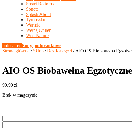
Smart Bottoms
Sonett
Splash About
Tymoszku
Warmie
Wełną Otuleni
Wild Nature
polecamy
Bony podurankowe
Strona główna
/
Sklep
/
Bez Kategori
/ AIO OS Biobawełna Egzotyc
AIO OS Biobawełna Egzotyczne
99.90
zł
Brak w magazynie