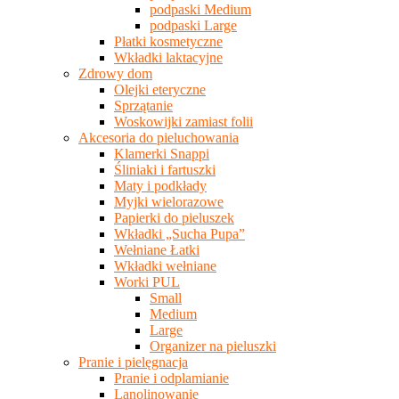
podpaski Medium
podpaski Large
Płatki kosmetyczne
Wkładki laktacyjne
Zdrowy dom
Olejki eteryczne
Sprzątanie
Woskowijki zamiast folii
Akcesoria do pieluchowania
Klamerki Snappi
Śliniaki i fartuszki
Maty i podkłady
Myjki wielorazowe
Papierki do pieluszek
Wkładki „Sucha Pupa”
Wełniane Łatki
Wkładki wełniane
Worki PUL
Small
Medium
Large
Organizer na pieluszki
Pranie i pielęgnacja
Pranie i odplamianie
Lanolinowanie