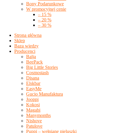
Bony Podarunkowe
W promocyjnej cenie
– 15 %
– 20 %
– 30 %
Strona główna
Sklep
Baza wiedzy
Producenci
Balja
BeePack
Big Little Stories
Cosmostash
Disana
Elskbar
EasyMe
Gucio Manufaktura
Jooppi
Kokosi
Magabi
Manymonths
Nishove
Patulove
Puppi – wełniane pieluszki