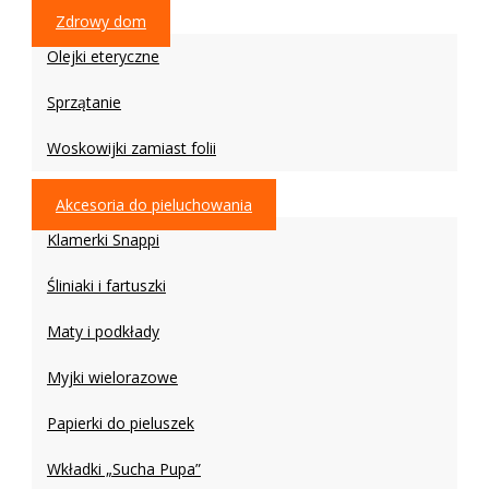
Zdrowy dom
Olejki eteryczne
Sprzątanie
Woskowijki zamiast folii
Akcesoria do pieluchowania
Klamerki Snappi
Śliniaki i fartuszki
Maty i podkłady
Myjki wielorazowe
Papierki do pieluszek
Wkładki „Sucha Pupa”