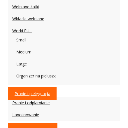
Wełniane Łatki
Wkładki wełniane
Worki PUL
Small
Medium
Large
Organizer na pieluszki
Pranie i pielęgnacja
Pranie i odplamianie
Lanolinowanie