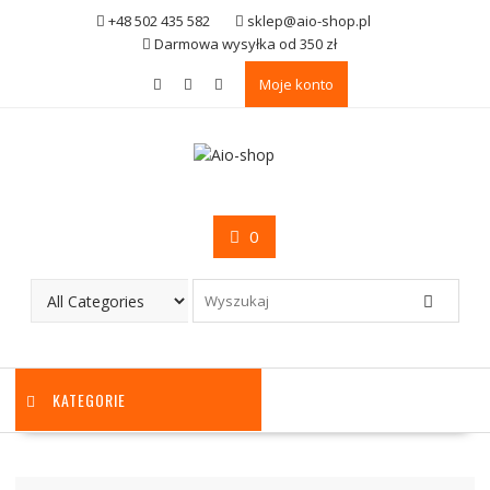
Skip
+48 502 435 582
sklep@aio-shop.pl
to
Darmowa wysyłka od 350 zł
content
Moje konto
0
KATEGORIE