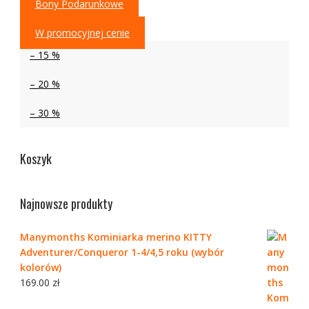
Bony Podarunkowe
W promocyjnej cenie
– 15 %
– 20 %
– 30 %
Koszyk
Najnowsze produkty
Manymonths Kominiarka merino KITTY
Adventurer/Conqueror 1-4/4,5 roku (wybór
kolorów)
169.00
zł