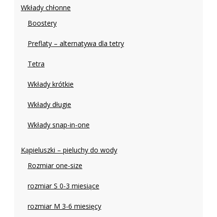
Wkłady chłonne
Boostery
Preflaty – alternatywa dla tetry
Tetra
Wkłady krótkie
Wkłady długie
Wkłady snap-in-one
Kąpieluszki – pieluchy do wody
Rozmiar one-size
rozmiar S 0-3 miesiące
rozmiar M 3-6 miesięcy