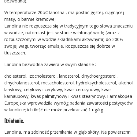
bezwodna).
W temperaturze 20oC lanolina , ma postać gęstej, ciągnącej
masy, o barwie kremowej.
Lanolina nie rozpuszcza się w tradycyjnym tego słowa znaczeniu
w wodzie, natomiast jest w stanie wchłonąć wodę (wraz z
rozpuszczonymi w wodzie składnikami aktywnymi) do 200%
swojej wagi, tworząc emulsje. Rozpuszcza się dobrze w
tłuszczach.
Lanolina bezwodna zawiera w swym składzie :
cholesterol, izocholesterol, lanosterol, dihydroergosterol,
dihydrolanosterol, metacholesterol, hydroksycholesterol, alkohol
lanylowy, cetylowy i cerylowy, kwas cerotynowy, kwas
karnaubowy, kwas palmitynowy i kwas stearynowy. Farmakopea
Europejska wprowadziła wymóg badania zawartości pestycydów
w lanolinie; ich ilość nie może przekraczać 1 ug/kg.
Działanie.
Lanolina, ma zdolność przenikania w głąb skóry. Na powierzchni